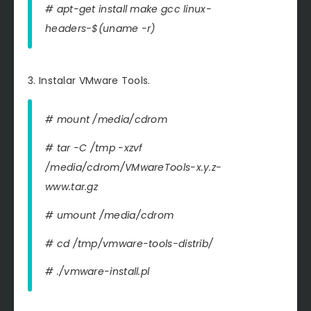
# apt-get install make gcc linux-
headers-$(uname -r)
3. Instalar VMware Tools.
# mount /media/cdrom
# tar -C /tmp -xzvf
/media/cdrom/VMwareTools-
x.y.z-
www
.tar.gz
# umount /media/cdrom
# cd /tmp/vmware-tools-distrib/
# ./vmware-install.pl