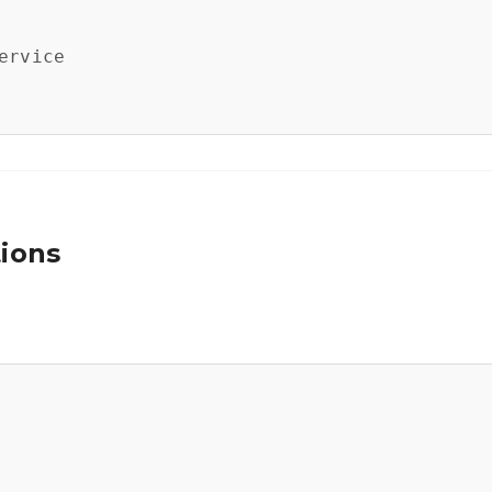
rvice

ions