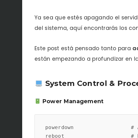
Ya sea que estés apagando el servido
del sistema, aquí encontrarás los co
Este post está pensado tanto para
a
están empezando a profundizar en la
System Control & Pro
Power Management
powerdown                  # 
reboot                     # 