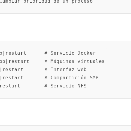
p|restart      # Servicio Docker

op|restart     # Máquinas virtuales

|restart       # Interfaz web

|restart       # Compartición SMB
