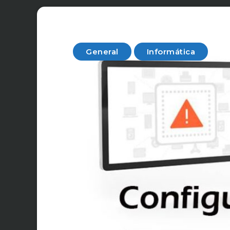
General
Informática