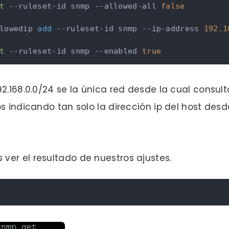
t
 --ruleset-id snmp --allowed-all 
false
lowedip 
add
 --ruleset-id snmp --ip-address 
192.1
t
 --ruleset-id snmp --enabled 
true
2.168.0.0/24 se la única red desde la cual consul
os indicando tan solo la dirección ip del host des
er el resultado de nuestros ajustes.