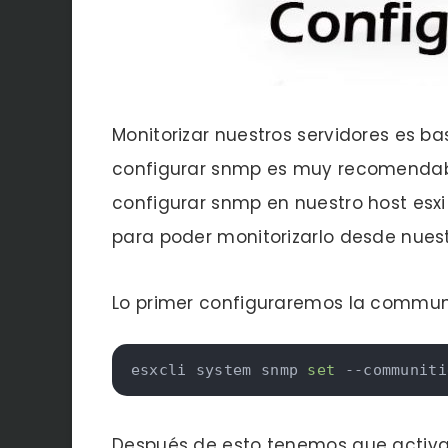
Monitorizar nuestros servidores es b
configurar snmp es muy recomendabl
configurar snmp en nuestro host esxi 
para poder monitorizarlo desde nuest
Lo primer configuraremos la commun
esxcli system snmp 
set
 --communiti
Después de esto tenemos que activar