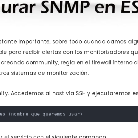
astante importante, sobre todo cuando damos algún
e para recibir alertas con los monitorizadores 
creando community, regla en el firewall interno de
ros sistemas de monitorización.
ity. Accedemos al host via SSH y ejecutaremos 
es 
(
nombre que queremos usar
)
 el servicio con el siguiente comando.