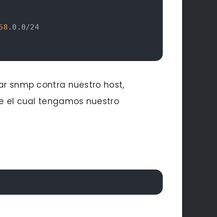
68
.0.0/24

tar snmp contra nuestro host,
de el cual tengamos nuestro