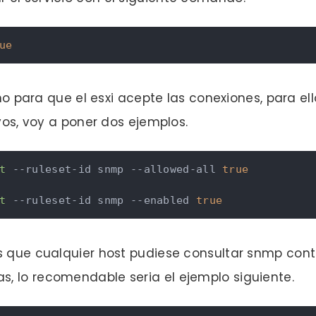
ue
erno para que el esxi acepte las conexiones, para 
ivos, voy a poner dos ejemplos.
t
 --ruleset-id snmp --allowed-all 
true
t
 --ruleset-id snmp --enabled 
true
s que cualquier host pudiese consultar snmp contra
, lo recomendable seria el ejemplo siguiente.