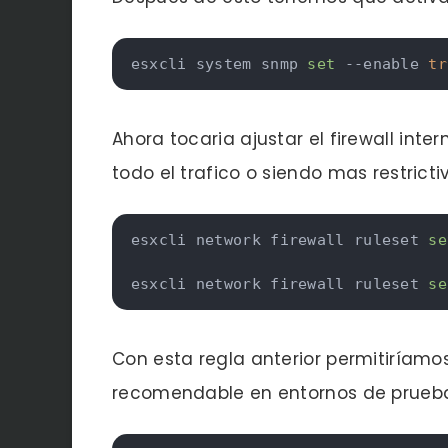
esxcli system snmp 
set
 --enable 
tr
Ahora tocaria ajustar el firewall int
todo el trafico o siendo mas restrict
esxcli network firewall ruleset 
se
esxcli network firewall ruleset 
se
Con esta regla anterior permitiríamo
recomendable en entornos de pruebas