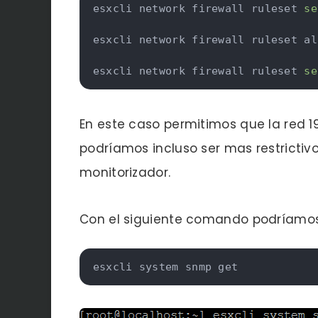
esxcli network firewall ruleset 
se
esxcli network firewall ruleset al
esxcli network firewall ruleset 
se
En este caso permitimos que la red 19
podríamos incluso ser mas restrictiv
monitorizador.
Con el siguiente comando podríamos v
esxcli system snmp get